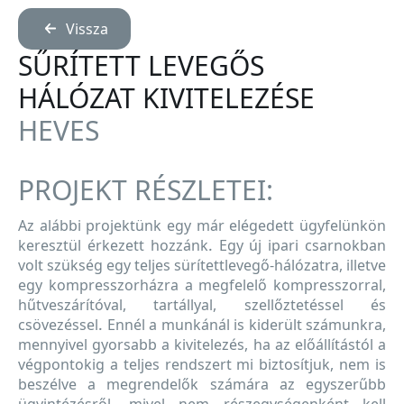
Vissza
SŰRÍTETT LEVEGŐS
HÁLÓZAT KIVITELEZÉSE
HEVES
PROJEKT RÉSZLETEI:
Az alábbi projektünk egy már elégedett ügyfelünkön
keresztül érkezett hozzánk. Egy új ipari csarnokban
volt szükség egy teljes sürítettlevegő-hálózatra, illetve
egy kompresszorházra a megfelelő kompresszorral,
hűtveszárítóval, tartállyal, szellőztetéssel és
csövezéssel. Ennél a munkánál is kiderült számunkra,
mennyivel gyorsabb a kivitelezés, ha az előállítástól a
végpontokig a teljes rendszert mi biztosítjuk, nem is
beszélve a megrendelők számára az egyszerűbb
ügyintézésről, mivel nem részegységenként kell