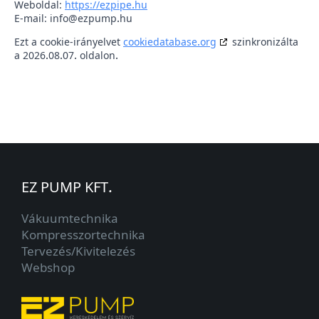
Weboldal:
https://ezpipe.hu
E-mail:
info@
ezpump.hu
Ezt a cookie-irányelvet
cookiedatabase.org
szinkronizálta
a 2026.08.07. oldalon.
EZ PUMP KFT.
Vákuumtechnika
Kompresszortechnika
Tervezés/Kivitelezés
Webshop