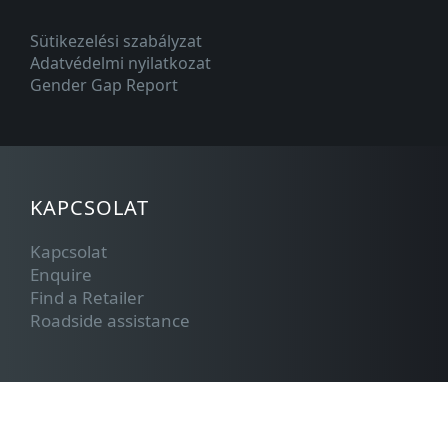
Sütikezelési szabályzat
Adatvédelmi nyilatkozat
Gender Gap Report
KAPCSOLAT
Kapcsolat
Enquire
Find a Retailer
Roadside assistance