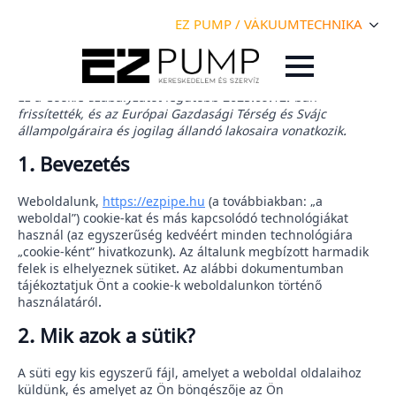
EZ PUMP / VÁKUUMTECHNIKA
Ez a Cookie-szabályzatot legutóbb 2025.09.12.-ban
frissítették, és az Európai Gazdasági Térség és Svájc
állampolgáraira és jogilag állandó lakosaira vonatkozik.
1. Bevezetés
Weboldalunk,
https://ezpipe.hu
(a továbbiakban: „a
weboldal”) cookie-kat és más kapcsolódó technológiákat
használ (az egyszerűség kedvéért minden technológiára
„cookie-ként” hivatkozunk). Az általunk megbízott harmadik
felek is elhelyeznek sütiket. Az alábbi dokumentumban
tájékoztatjuk Önt a cookie-k weboldalunkon történő
használatáról.
2. Mik azok a sütik?
A süti egy kis egyszerű fájl, amelyet a weboldal oldalaihoz
küldünk, és amelyet az Ön böngészője az Ön