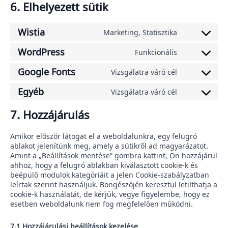
6. Elhelyezett sütik
Wistia
Marketing, Statisztika
Consent
to
WordPress
Funkcionális
service
Consent
wistia
to
Google Fonts
Vizsgálatra váró cél
service
Consent
wordpress
to
Egyéb
Vizsgálatra váró cél
service
Consent
google-
to
7. Hozzájárulás
fonts
service
egyéb
Amikor először látogat el a weboldalunkra, egy felugró
ablakot jelenítünk meg, amely a sütikről ad magyarázatot.
Amint a „Beállítások mentése” gombra kattint, Ön hozzájárul
ahhoz, hogy a felugró ablakban kiválasztott cookie-k és
beépülő modulok kategóriáit a jelen Cookie-szabályzatban
leírtak szerint használjuk. Böngészőjén keresztül letilthatja a
cookie-k használatát, de kérjük, vegye figyelembe, hogy ez
esetben weboldalunk nem fog megfelelően működni.
7.1 Hozzájárulási beállítások kezelése