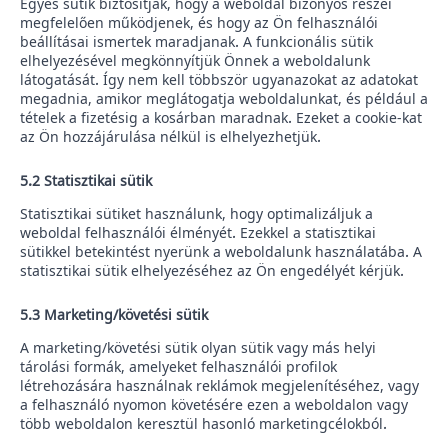
Egyes sütik biztosítják, hogy a weboldal bizonyos részei
megfelelően működjenek, és hogy az Ön felhasználói
beállításai ismertek maradjanak. A funkcionális sütik
elhelyezésével megkönnyítjük Önnek a weboldalunk
látogatását. Így nem kell többször ugyanazokat az adatokat
megadnia, amikor meglátogatja weboldalunkat, és például a
tételek a fizetésig a kosárban maradnak. Ezeket a cookie-kat
az Ön hozzájárulása nélkül is elhelyezhetjük.
5.2 Statisztikai sütik
Statisztikai sütiket használunk, hogy optimalizáljuk a
weboldal felhasználói élményét. Ezekkel a statisztikai
sütikkel betekintést nyerünk a weboldalunk használatába. A
statisztikai sütik elhelyezéséhez az Ön engedélyét kérjük.
5.3 Marketing/követési sütik
A marketing/követési sütik olyan sütik vagy más helyi
tárolási formák, amelyeket felhasználói profilok
létrehozására használnak reklámok megjelenítéséhez, vagy
a felhasználó nyomon követésére ezen a weboldalon vagy
több weboldalon keresztül hasonló marketingcélokból.