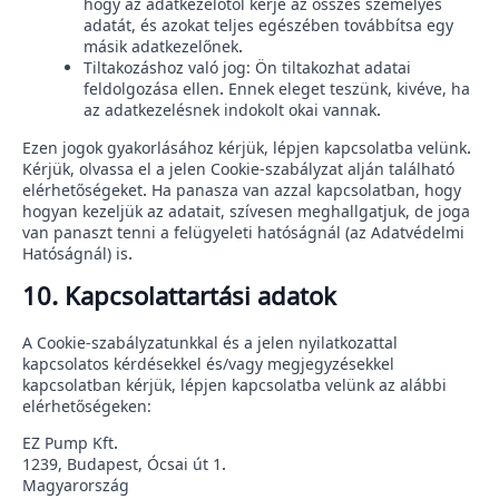
hogy az adatkezelőtől kérje az összes személyes
adatát, és azokat teljes egészében továbbítsa egy
másik adatkezelőnek.
Tiltakozáshoz való jog: Ön tiltakozhat adatai
feldolgozása ellen. Ennek eleget teszünk, kivéve, ha
az adatkezelésnek indokolt okai vannak.
Ezen jogok gyakorlásához kérjük, lépjen kapcsolatba velünk.
Kérjük, olvassa el a jelen Cookie-szabályzat alján található
elérhetőségeket. Ha panasza van azzal kapcsolatban, hogy
hogyan kezeljük az adatait, szívesen meghallgatjuk, de joga
van panaszt tenni a felügyeleti hatóságnál (az Adatvédelmi
Hatóságnál) is.
10. Kapcsolattartási adatok
A Cookie-szabályzatunkkal és a jelen nyilatkozattal
kapcsolatos kérdésekkel és/vagy megjegyzésekkel
kapcsolatban kérjük, lépjen kapcsolatba velünk az alábbi
elérhetőségeken:
EZ Pump Kft.
1239, Budapest, Ócsai út 1.
Magyarország