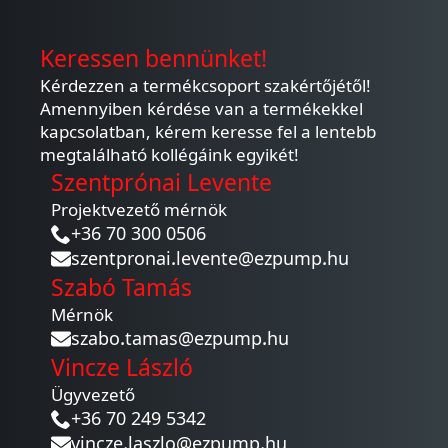
Keressen bennünket!
Kérdezzen a termékcsoport szakértőjétől!
Amennyiben kérdése van a termékekkel
kapcsolatban, kérem keresse fel a lentebb
megtalálható kollégáink egyikét!
Szentprónai Levente
Projektvezető mérnök
+36 70 300 0506
szentpronai.levente@ezpump.hu
Szabó Tamás
Mérnök
szabo.tamas@ezpump.hu
Vincze László
Ügyvezető
+36 70 249 5342
vincze.laszlo@ezpump.hu